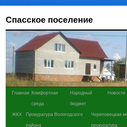
Спасское поселение
Перейти
Главная
Комфортная
Народный
Новости
к
среда
бюджет
содержимому
ЖКХ
Прокуратура Вологодского
Череповецкая м
района
прокуратура