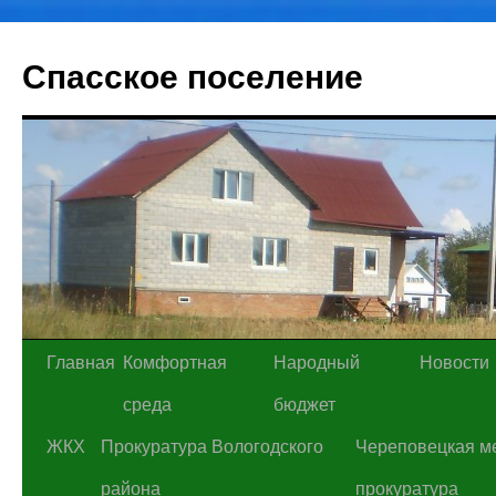
Спасское поселение
Перейти
Главная
Комфортная
Народный
Новости
к
среда
бюджет
содержимому
ЖКХ
Прокуратура Вологодского
Череповецкая м
района
прокуратура