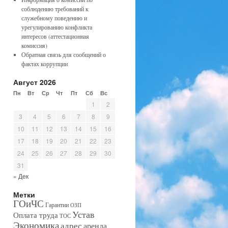
соблюдению требований к
служебному поведению и
урегулированию конфликта
интересов (аттестационная
комиссия)
Обратная связь для сообщений о
фактах коррупции
Август 2026
Пн
Вт
Ср
Чт
Пт
Сб
Вс
1
2
3
4
5
6
7
8
9
10
11
12
13
14
15
16
17
18
19
20
21
22
23
24
25
26
27
28
29
30
31
« Дек
Метки
ГОиЧС
Гарантии
ОЗП
Устав
Оплата труда
ТОС
Экономика
адрес
аренда