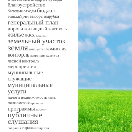
благоустройство
бюджет
бытовые отходы
выборы
вырубка
воинский учет
генеральный план
дороги
жилищный контроль
жильё
жкх
закупки
земельный участок
земля
комиссия
имущество
конторль
коррупция
культура
лесной контроль
мероприятия
муниипальные
служащие
муниципальные
услуги
налоги
недвижимость
планы
полномочия
проверка
программы
проект
публичные
слушания
справка
собрания
староста