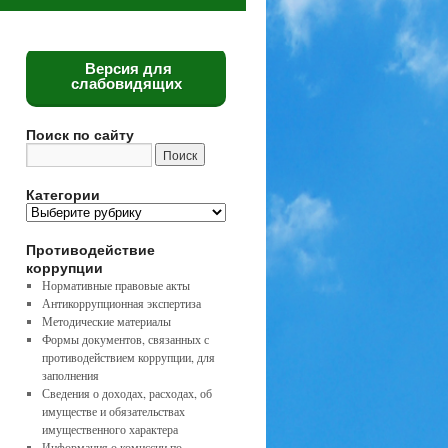
Версия для
слабовидящих
Поиск по сайту
Категории
Категории
Противодействие
коррупции
Нормативные правовые акты
Антикоррупционная экспертиза
Методические материалы
Формы документов, связанных с
противодействием коррупции, для
заполнения
Сведения о доходах, расходах, об
имуществе и обязательствах
имущественного характера
Информация о комиссии по