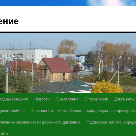
ение
родный бюджет
Новости
Объявления
О поселении
Документы
ского района
Череповецкая межрайонная природоохранная прокурату
печение безопасности дорожного движения
Поддержка малого и сред
айта