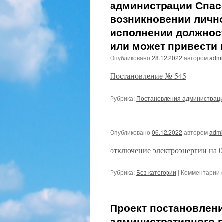
администрации Спасс
возникновении личн
исполнении должнос
или может привести 
Опубликовано
28.12.2022
автором
admi
Постановление № 545
Рубрика:
Постановления администрац
Опубликовано
06.12.2022
автором
admi
отключение электроэнергии на 08
к
Рубрика:
Без категории
|
Комментарии
Проект постановлен
административного 