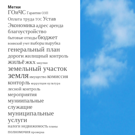
Метки
ГОиЧС
Гарантии
ОЗП
Устав
Оплата труда
ТОС
Экономика
адрес
аренда
благоустройство
бюджет
бытовые отходы
выборы
вырубка
воинский учет
генеральный план
дороги
жилищный контроль
жильё
жкх
закупки
земельный участок
земля
комиссия
имущество
конторль
коррупция
культура
лесной контроль
мероприятия
муниипальные
служащие
муниципальные
услуги
налоги
недвижимость
планы
полномочия
проверка