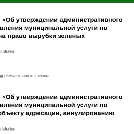
 г. «Об утверждении административного
авления муниципальной услуги по
на право вырубки зеленых
nistration
к
ии
|
Комментарии
отключены
записи
№
551
 г. «Об утверждении административного
от
28.12.2022
авления муниципальной услуги по
г.
объекту адресации, аннулированию
«Об
утверждении
административного
nistration
регламента