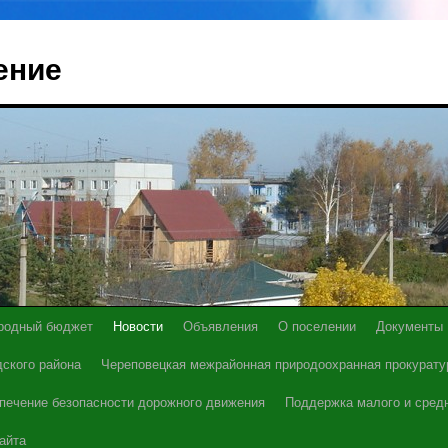
ение
родный бюджет
Новости
Объявления
О поселении
Документы
ского района
Череповецкая межрайонная природоохранная прокурату
печение безопасности дорожного движения
Поддержка малого и сред
айта