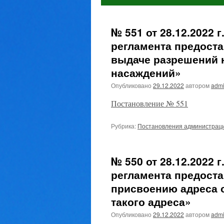
№ 551 от 28.12.2022
регламента предост
выдаче разрешений 
насаждений»
Опубликовано
29.12.2022
автором
admi
Постановление № 551
Рубрика:
Постановления администрац
№ 550 от 28.12.2022
регламента предост
присвоению адреса 
такого адреса»
Опубликовано
29.12.2022
автором
admi