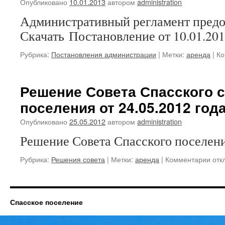
Опубликовано
10.01.2013
автором
administration
Административный регламент предо
Скачать Постановление от 10.01.20
Рубрика:
Постановления администрации
|
Метки:
аренда
|
Ко
Решение Совета Спасского 
поселения от 24.05.2012 год
Опубликовано
25.05.2012
автором
administration
Решение Совета Спасского поселен
к
Рубрика:
Решения совета
|
Метки:
аренда
|
Комментарии
отк
запи
Реш
Сов
Спас
Спасское поселение
сель
пос