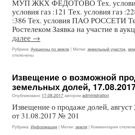
МУП ЖКХ ФЕДОТОВО Тех. условия 
условия газ :121 Тех. условия газ :22
:386 Тех. условия ПАО РОССЕТИ Т
Ростелеком Заявка на участие в ау
далее
→
Рубрика:
Аукционы по земле
|
Метки:
земельный участок
,
зем
отключены
Извещение о возможной пр
земельных долей, 17.08.2017
Опубликовано
17.08.2017
автором
administration
Извещение о продаже долей, август 
от 31.08.2017 № 201
к
Рубрика:
Информация
|
Метки:
земля
|
Комментарии
отключ
записи