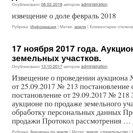
Опубликовано
08.02.2018
автором
administration
извещение о доле февраль 2018
к
Рубрика:
Информация
|
Метки:
земля
|
Комментарии
отключ
записи
Извеще
о
17 ноября 2017 года. Аукцио
возможн
земельных участков.
продаже
земельн
Опубликовано
13.10.2017
автором
administration
доли,
08.02.20
Извещение о проведении аукциона 
от 25.09.2017 № 213 постановление 
постановление от 29.09.2017 № 218 
аукционе по продаже земельного уч
обработку персональных данных Про
продажи Протокол рассмотрения …
Рубрика:
Аукционы по земле
|
Метки:
земля
,
строительство
|