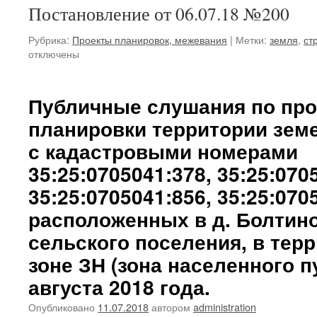
Постановление от 06.07.18 №200
Рубрика:
Проекты планировок, межевания
|
Метки:
земля
,
ст
отключены
Публичные слушания по про
планировки территории зем
с кадастровыми номерами
35:25:0705041:378, 35:25:070
35:25:0705041:856, 35:25:070
расположенных в д. Болтин
сельского поселения, в тер
зоне ЗН (зона населенного пу
августа 2018 года.
Опубликовано
11.07.2018
автором
administration