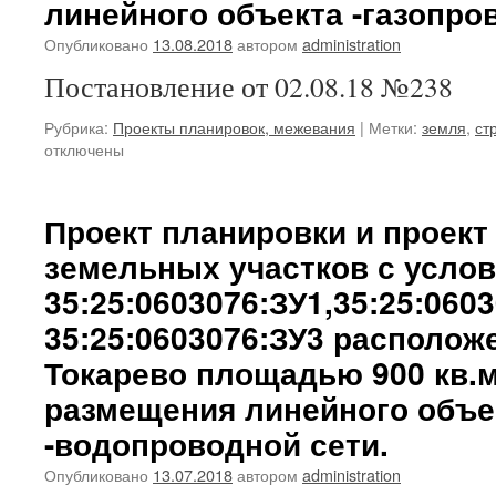
линейного объекта -газопро
Опубликовано
13.08.2018
автором
administration
Постановление от 02.08.18 №238
Рубрика:
Проекты планировок, межевания
|
Метки:
земля
,
ст
отключены
Проект планировки и проек
земельных участков с усл
35:25:0603076:ЗУ1,35:25:0603
35:25:0603076:ЗУ3 располож
Токарево площадью 900 кв.
размещения линейного объе
-водопроводной сети.
Опубликовано
13.07.2018
автором
administration