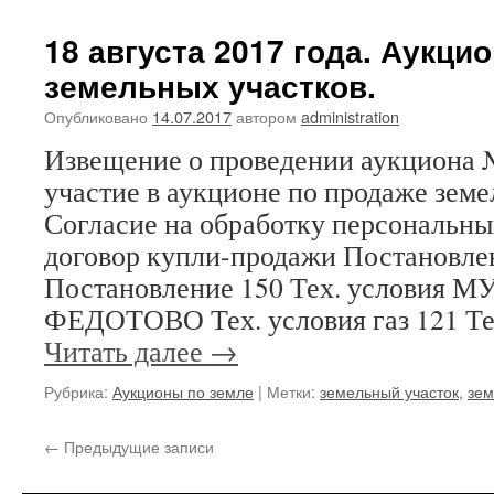
Извеще
о
18 августа 2017 года. Аукци
возможн
земельных участков.
продаже
земельн
Опубликовано
14.07.2017
автором
administration
долей,
17.08.20
Извещение о проведении аукциона №
участие в аукционе по продаже земе
Согласие на обработку персональн
договор купли-продажи Постановле
Постановление 150 Тех. условия 
ФЕДОТОВО Тех. условия газ 121 Тех
Читать далее
→
Рубрика:
Аукционы по земле
|
Метки:
земельный участок
,
зем
←
Предыдущие записи