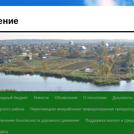
ение
родный бюджет
Новости
Объявления
О поселении
Документы
ского района
Череповецкая межрайонная природоохранная прокурату
печение безопасности дорожного движения
Поддержка малого и сред
айта