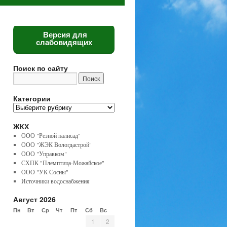
Версия для
слабовидящих
Поиск по сайту
Категории
Категории
ЖКХ
ООО "Резной палисад"
ООО "ЖЭК Вологдастрой"
ООО "Управком"
СХПК "Племптица-Можайское"
ООО "УК Сосны"
Источники водоснабжения
Август 2026
Пн
Вт
Ср
Чт
Пт
Сб
Вс
1
2