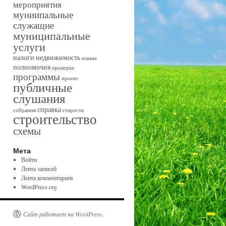
мероприятия
муниипальные
служащие
муниципальные
услуги
налоги
недвижимость
планы
полномочия
проверка
программы
проект
публичные
слушания
справка
собрания
староста
строительство
схемы
Мета
Войти
Лента записей
Лента комментариев
WordPress.org
Сайт работает на WordPress.