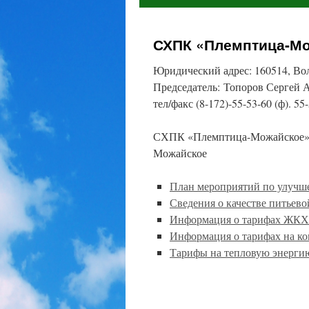
СХПК «Племптица-М
Юридический адрес: 160514, Вол
Председатель: Топоров Сергей 
тел/факс (8-172)-55-53-60 (ф). 55
СХПК «Племптица-Можайское» я
Можайское
План мероприятий по улучше
Сведения о качестве питьев
Информация о тарифах ЖКХ д
Информация о тарифах на ко
Тарифы на тепловую энергию