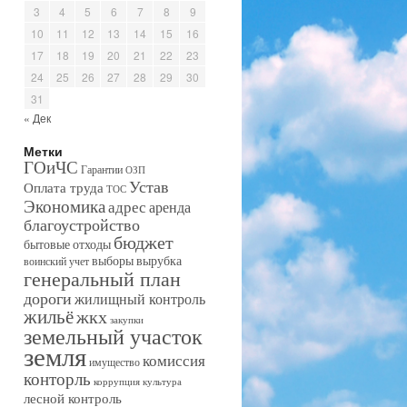
3
4
5
6
7
8
9
10
11
12
13
14
15
16
17
18
19
20
21
22
23
24
25
26
27
28
29
30
31
« Дек
Метки
ГОиЧС
Гарантии
ОЗП
Устав
Оплата труда
ТОС
Экономика
адрес
аренда
благоустройство
бюджет
бытовые отходы
выборы
вырубка
воинский учет
генеральный план
дороги
жилищный контроль
жильё
жкх
закупки
земельный участок
земля
комиссия
имущество
конторль
коррупция
культура
лесной контроль