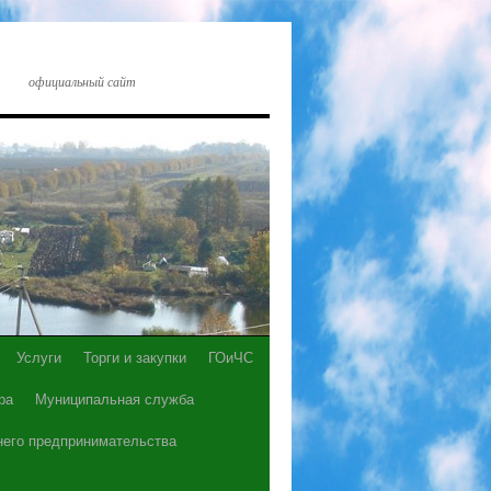
официальный сайт
Услуги
Торги и закупки
ГОиЧС
ра
Муниципальная служба
него предпринимательства