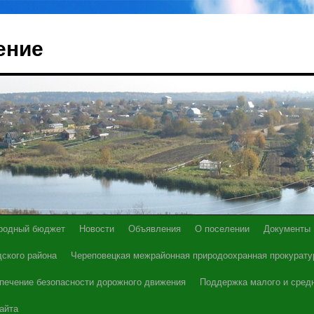
ение
родный бюджет
Новости
Объявления
О поселении
Документы
ского района
Череповецкая межрайонная природоохранная прокурату
печение безопасности дорожного движения
Поддержка малого и сред
айта