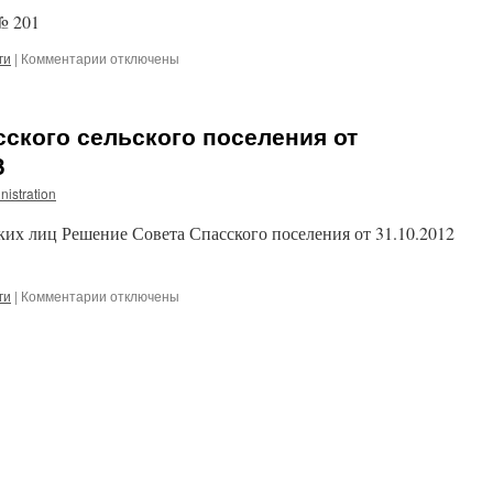
изменений
№ 201
в
решения
к
ги
|
Комментарии
отключены
Совета
записи
Спасского
Решение
сельского
Совета
поселения»
ского сельского поселения от
от
29.08.2013
3
№
nistration
201
«О
их лиц Решение Совета Спасского поселения от 31.10.2012
дополнительных
основаниях
признания
безнадежными
к
ги
|
Комментарии
отключены
к
записи
взысканию
Решение
недоимки,
Совета
задолженности
Спасского
по
сельского
пеням
поселения
и
от
штрафам
31.10.2012
по
года
местным
№