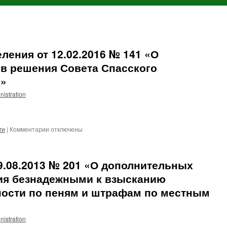
ления от 12.02.2016 № 141 «О
 в решения Совета Спасского
я»
nistration
к
ги
|
Комментарии
отключены
записи
Решение
Совета
9.08.2013 № 201 «О дополнительных
поселения
от
ия безнадежными к взысканию
12.02.2016
ности по пеням и штрафам по местным
№
141
«О
nistration
внесении