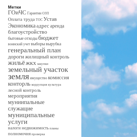
Метки
ГОиЧС
Гарантии
ОЗП
Устав
Оплата труда
ТОС
Экономика
адрес
аренда
благоустройство
бюджет
бытовые отходы
выборы
вырубка
воинский учет
генеральный план
дороги
жилищный контроль
жильё
жкх
закупки
земельный участок
земля
комиссия
имущество
конторль
коррупция
культура
лесной контроль
мероприятия
муниипальные
служащие
муниципальные
услуги
налоги
недвижимость
планы
полномочия
проверка