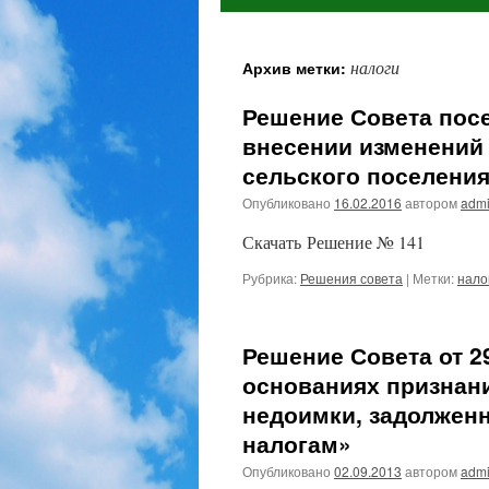
налоги
Архив метки:
Решение Совета посе
внесении изменений
сельского поселени
Опубликовано
16.02.2016
автором
admi
Скачать Решение № 141
Рубрика:
Решения совета
|
Метки:
нало
Решение Совета от 2
основаниях признан
недоимки, задолжен
налогам»
Опубликовано
02.09.2013
автором
admi