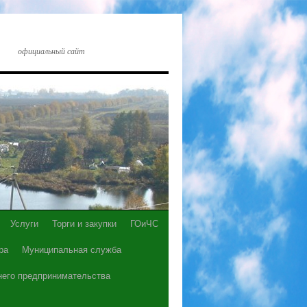
официальный сайт
Услуги
Торги и закупки
ГОиЧС
ра
Муниципальная служба
него предпринимательства