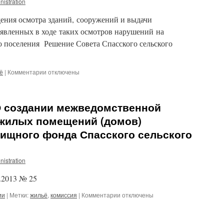
nistration
2013
года
ения осмотра зданий, сооружений и выдачи
явленных в ходе таких осмотров нарушений на
о поселения Решение Совета Спасского сельского
к
ё
|
Комментарии
отключены
записи
Решение
Совета
«О создании межведомственной
Спасского
сельского
 жилых помещений (домов)
поселения
ищного фонда Спасского сельского
от
13.03.2013
№
nistration
176
.2013 № 25
к
ии
|
Метки:
жильё
,
комиссия
|
Комментарии
отключены
записи
№
25