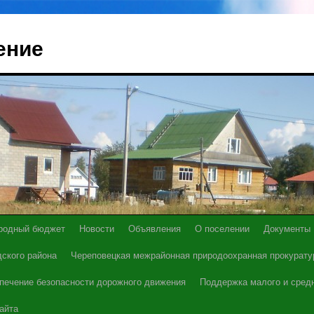
ение
родный бюджет
Новости
Объявления
О поселении
Документы
ского района
Череповецкая межрайонная природоохранная прокурату
печение безопасности дорожного движения
Поддержка малого и сред
айта