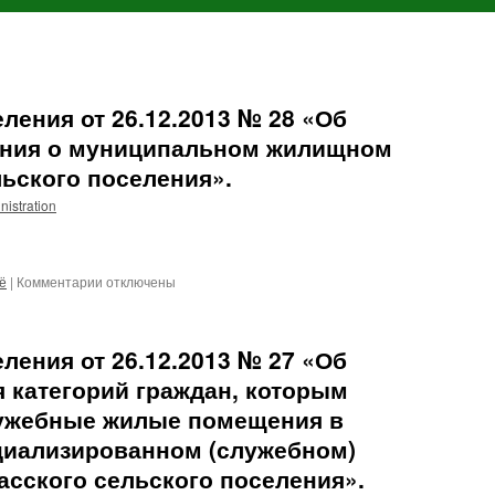
ления от 26.12.2013 № 28 «Об
ения о муниципальном жилищном
ьского поселения».
nistration
к
ё
|
Комментарии
отключены
записи
Решение
Совета
ления от 26.12.2013 № 27 «Об
поселения
от
 категорий граждан, которым
26.12.2013
ужебные жилые помещения в
№
28
иализированном (служебном)
«Об
сского сельского поселения».
утверждении