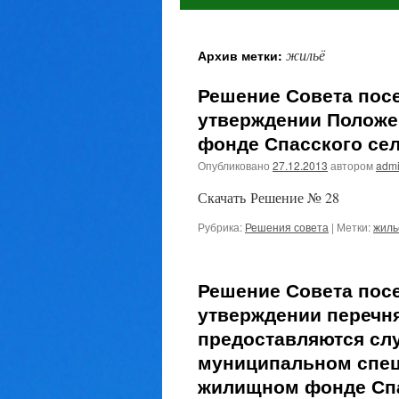
жильё
Архив метки:
Решение Совета посе
утверждении Полож
фонде Спасского сел
Опубликовано
27.12.2013
автором
admi
Скачать Решение № 28
Рубрика:
Решения совета
|
Метки:
жиль
Решение Совета посе
утверждении перечня
предоставляются сл
муниципальном спец
жилищном фонде Спа