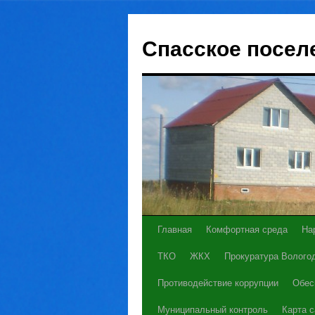
Спасское посел
Главная
Комфортная среда
На
Перейти
ТКО
ЖКХ
Прокуратура Вологод
к
Противодействие коррупции
Обес
содержимому
Муниципальный контроль
Карта с