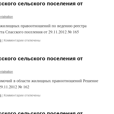
ского сельского поселения от
от
17.01.2013
«О
nistration
создании
межведомственной
е жилищных правоотношений по ведению реестра
комиссии
по
а Спасского поселения от 29.11.2012 № 165
оценке
к
жилых
ё
|
Комментарии
отключены
записи
помещений
Решение
(домов)
Совета
муниципального
ского сельского поселения от
Спасского
жилищного
сельского
фонда
поселения
Спасского
nistration
от
сельского
29.11.2012
поселения»
номочий в области жилищных правоотношений Решение
№
165
29.11.2012 № 162
к
ё
|
Комментарии
отключены
записи
Решение
Совета
ского сельского поселения от
Спасского