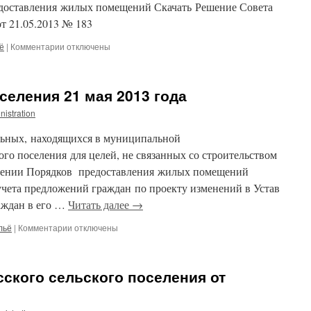
оставления жилых помещений Скачать Решение Совета
специализированном
«О
(служебном)
передаче
от 21.05.2013 № 183
жилищном
осуществления
фонде
полномочий
к
ё
|
Комментарии
отключены
Спасского
в
записи
сельского
области
Решение
поселения».
жилищных
Совета
селения 21 мая 2013 года
правоотношений».
Спасского
сельского
nistration
поселения
от
льных, находящихся в муниципальной
21.05.2013
ого поселения для целей, не связанных со строительством
№
дении Порядков предоставления жилых помещений
183
учета предложений граждан по проекту изменений в Устав
раждан в его …
Читать далее
→
к
льё
|
Комментарии
отключены
записи
Заседание
Совета
ского сельского поселения от
поселения
21
мая