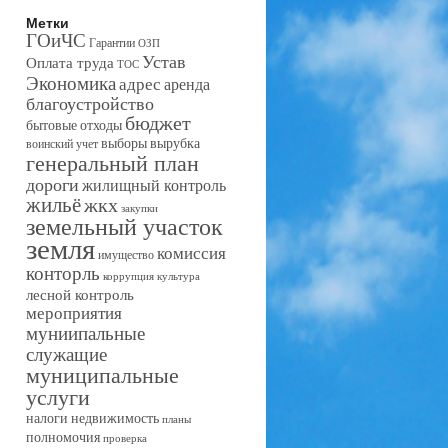
Метки
ГОиЧС
Гарантии
ОЗП
Устав
Оплата труда
ТОС
Экономика
адрес
аренда
благоустройство
бюджет
бытовые отходы
выборы
вырубка
воинский учет
генеральный план
дороги
жилищный контроль
жильё
жкх
закупки
земельный участок
земля
комиссия
имущество
конторль
коррупция
культура
лесной контроль
мероприятия
муниипальные
служащие
муниципальные
услуги
налоги
недвижимость
планы
полномочия
проверка