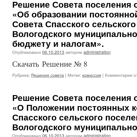
Решение Совета поселения о
по
«Об образовании постоянно
от
03
Совета Спасского сельского
№
9
Вологодского муниципально
«
бюджету и налогам».
об
по
Опубликовано
06.10.2013
автором
administration
ко
Со
Скачать Решение № 8
Сп
се
к
Рубрика:
Решения совета
|
Метки:
комиссия
|
Комментарии
о
по
за
Во
Р
му
Со
Решение Совета поселения о
ра
по
по
«О Положении постоянных к
от
с
03
Спасского сельского поселе
во
№
8
Вологодского муниципально
«
Опубликовано
06.10.2013
автором
administration
об