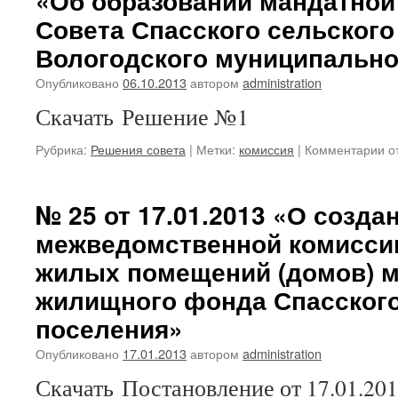
«Об образовании мандатной
ра
03
Совета Спасского сельского
№
6
Вологодского муниципально
«
Опубликовано
06.10.2013
автором
administration
по
де
Скачать Решение №1
ко
Со
к
Рубрика:
Решения совета
|
Метки:
комиссия
|
Комментарии
о
Сп
за
се
Р
по
Со
№ 25 от 17.01.2013 «О созда
Во
по
му
межведомственной комиссии
от
ра
03
жилых помещений (домов) 
№
1
жилищного фонда Спасского
«
поселения»
об
ма
Опубликовано
17.01.2013
автором
administration
ко
Со
Скачать Постановление от 17.01.20
Сп