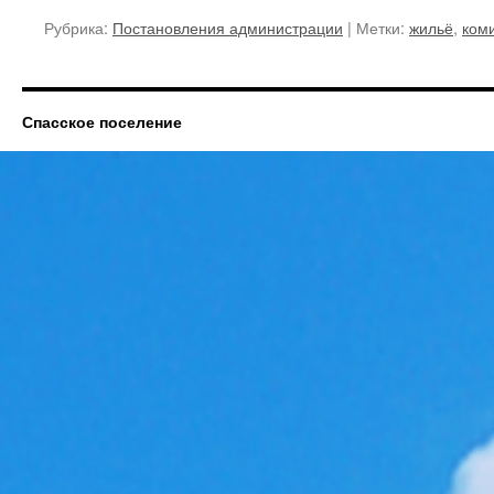
се
Рубрика:
Постановления администрации
|
Метки:
жильё
,
ком
по
Во
му
ра
Спасское поселение