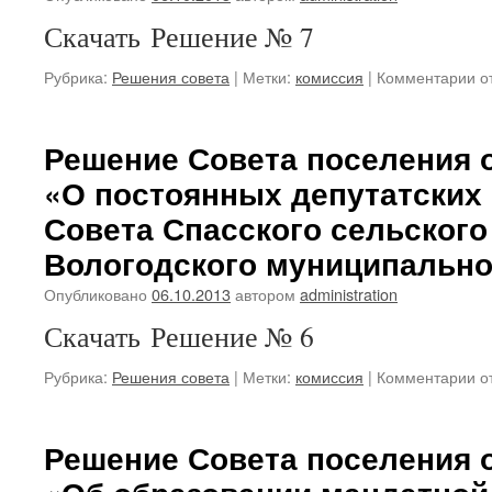
по
Скачать Решение № 7
ко
Со
к
Рубрика:
Решения совета
|
Метки:
комиссия
|
Комментарии
о
Сп
за
се
Р
по
Со
Решение Совета поселения о
Во
по
му
«О постоянных депутатских
от
ра
03
по
Совета Спасского сельского
№
б
7
Вологодского муниципально
и
«
на
Опубликовано
06.10.2013
автором
administration
П
по
Скачать Решение № 6
ко
Со
к
Рубрика:
Решения совета
|
Метки:
комиссия
|
Комментарии
о
Сп
за
се
Р
по
Со
Решение Совета поселения о
Во
по
му
от