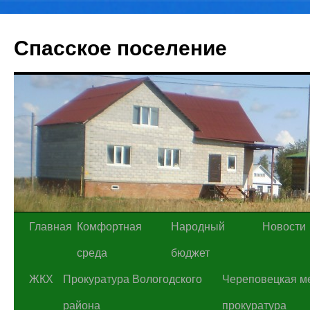
Спасское поселение
Перейти
Главная
Комфортная
Народный
Новости
к
среда
бюджет
содержимому
ЖКХ
Прокуратура Вологодского
Череповецкая м
района
прокуратура