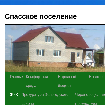
Спасское поселение
Перейти
Главная
Комфортная
Народный
Новости
к
среда
бюджет
содержимому
ЖКХ
Прокуратура Вологодского
Череповецкая м
района
прокуратура