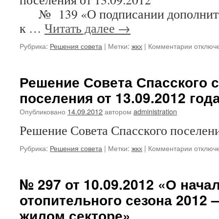
№ 139 «О подписании дополните
к …
Читать далее
→
к
Рубрика:
Решения совета
|
Метки:
жкх
|
Комментарии
отключ
записи
Решени
Совета
Решение Совета Спасского 
Спасско
поселения от 13.09.2012 год
сельско
поселен
Опубликовано
14.09.2012
автором
administration
от
29.11.2
Решение Совета Спасского поселен
№
157
к
Рубрика:
Решения совета
|
Метки:
жкх
|
Комментарии
отключ
записи
Решени
Совета
№ 297 от 10.09.2012 «О нача
Спасско
отопительного сезона 2012 —
сельско
поселен
жилом секторе»
от