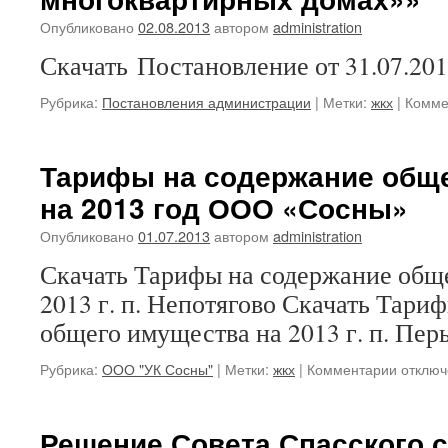
Опубликовано
02.08.2013
автором
administration
Скачать Постановление от 31.07.20
Рубрика:
Постановления администрации
|
Метки:
жкх
|
Комме
Тарифы на содержание общ
на 2013 год ООО «Сосны»
Опубликовано
01.07.2013
автором
administration
Скачать Тарифы на содержание общ
2013 г. п. Непотягово Скачать Тари
общего имущества на 2013 г. п. Пер
к
Рубрика:
ООО "УК Сосны"
|
Метки:
жкх
|
Комментарии
отключ
записи
Тариф
на
Решение Совета Спасского 
содерж