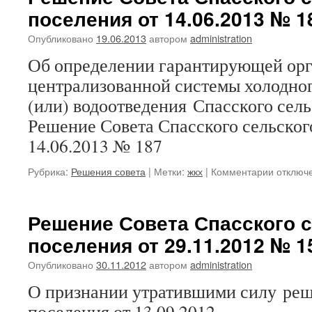
поселения от 14.06.2013 № 1
общего
имущес
Опубликовано
19.06.2013
автором
administration
на
2013
Об определении гарантирующей орг
год
централизованной системы холодно
ООО
«Сосны
(или) водоотведения Спасского сел
Решение Совета Спасского сельског
14.06.2013 № 187
к
Рубрика:
Решения совета
|
Метки:
жкх
|
Комментарии
отключ
записи
Решени
Совета
Решение Совета Спасского 
Спасско
поселения от 29.11.2012 № 1
сельско
поселен
Опубликовано
30.11.2012
автором
administration
от
14.06.2
О признании утратившими силу реш
№
поселения от 1
187