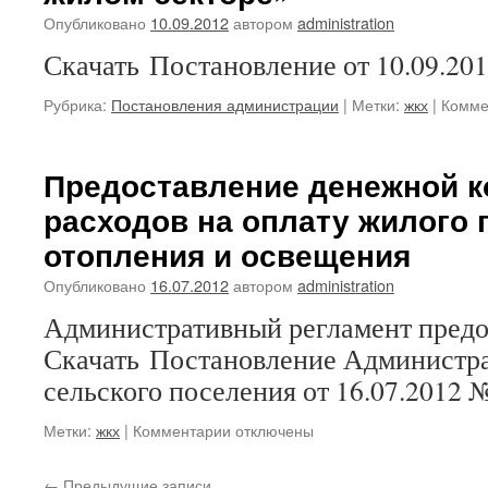
13.09.2
Опубликовано
10.09.2012
автором
administration
года
Скачать Постановление от 10.09.20
№
139
Рубрика:
Постановления администрации
|
Метки:
жкх
|
Комме
Предоставление денежной 
расходов на оплату жилого
отопления и освещения
Опубликовано
16.07.2012
автором
administration
Административный регламент предо
Скачать Постановление Администр
сельского поселения от 16.07.2012 
к
Метки:
жкх
|
Комментарии
отключены
записи
Предоставление
←
Предыдущие записи