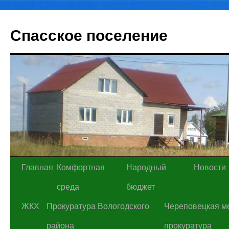
Спасское поселение
Перейти
Главная
Комфортная
Народный
Новости
к
среда
бюджет
содержимому
ЖКХ
Прокуратура Вологодского
Череповецкая м
района
прокуратура