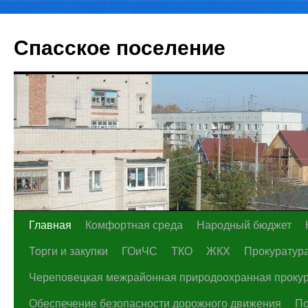
Спасское поселение
Перейти
Главная
Комфортная среда
Народный бюджет
к
Торги и закупки
ГОиЧС
ТКО
ЖКХ
Прокуратура
содержимому
Череповецкая межрайонная природоохранная проку
Обеспечение безопасности дорожного движения
По