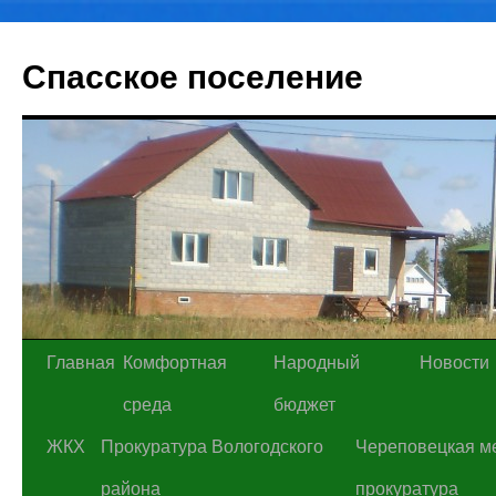
Спасское поселение
Перейти
Главная
Комфортная
Народный
Новости
к
среда
бюджет
содержимому
ЖКХ
Прокуратура Вологодского
Череповецкая м
района
прокуратура