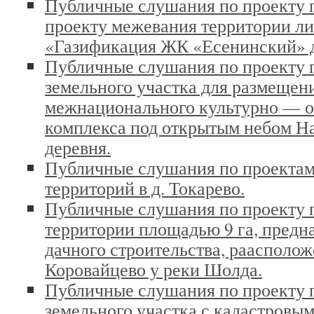
Публичные слушания по проекту 
проекту межевания территории ли
«Газификация ЖК «Есенинский» д
Публичные слушания по проекту 
земельного участка для размещен
межнационального культурно — о
комплекса под открытым небом Н
деревня.
Публичные слушания по проектам
территорий в д. Токарево.
Публичные слушания по проекту 
территории площадью 9 га, предн
дачного строительства, раасполож
Коровайцево у реки Шолда.
Публичные слушания по проекту 
земельного участка с кадастровы