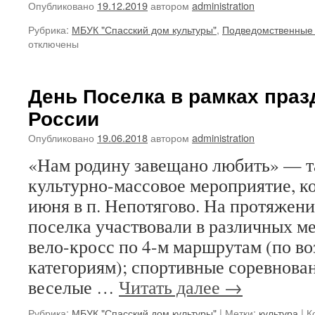
Опубликовано
19.12.2019
автором
administration
Рубрика:
МБУК "Спасский дом культуры"
,
Подведомственные
отключены
День Поселка в рамках праз
России
Опубликовано
19.06.2018
автором
administration
«Нам родину завещано любить» — т
культурно-массовое мероприятие, к
июня в п. Непотягово. На протяжени
поселка участвовали в различных ме
вело-кросс по 4-м маршрутам (по в
категориям); спортивные соревнован
веселые …
Читать далее
→
Рубрика:
МБУК "Спасский дом культуры"
|
Метки:
культура
|
К