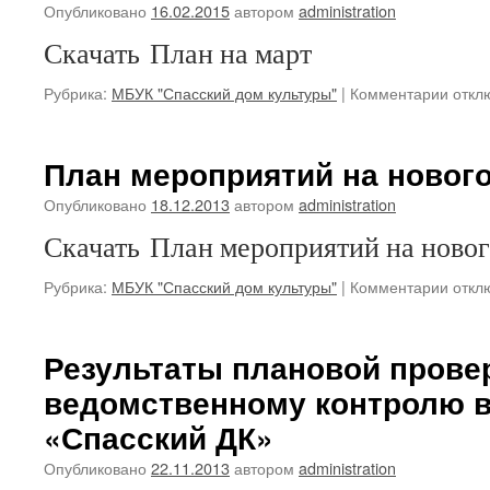
Опубликовано
16.02.2015
автором
administration
Скачать План на март
к
Рубрика:
МБУК "Спасский дом культуры"
|
Комментарии
откл
запис
План
меро
План мероприятий на новог
на
март
Опубликовано
18.12.2013
автором
administration
меся
Скачать План мероприятий на ново
2015
года
к
Рубрика:
МБУК "Спасский дом культуры"
|
Комментарии
откл
запис
План
меро
Результаты плановой прове
на
ведомственному контролю 
новог
каник
«Спасский ДК»
Опубликовано
22.11.2013
автором
administration