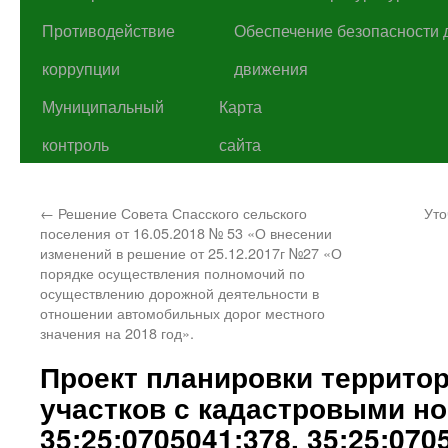
Противодействие
Обеспечение безопасности 
коррупции
движения
Муниципальный
Карта
контроль
сайта
←
Решение Совета Спасского сельского
Уто
поселения от 16.05.2018 № 53 «О внесении
изменений в решение от 25.12.2017г №27 «О
порядке осуществления полномочий по
осуществлению дорожной деятельности в
отношении автомобильных дорог местного
значения на 2018 год».
Проект планировки террито
участков с кадастровыми н
35:25:0705041:378, 35:25:070