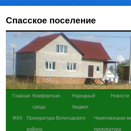
Спасское поселение
Перейти
Главная
Комфортная
Народный
Новости
к
среда
бюджет
содержимому
ЖКХ
Прокуратура Вологодского
Череповецкая м
района
прокуратура