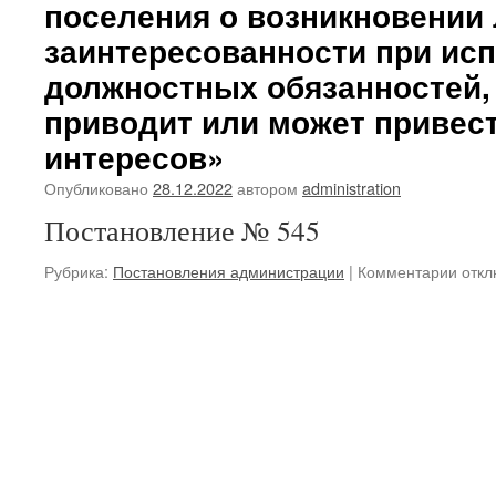
поселения о возникновении
силу
неко
заинтересованности при ис
прав
должностных обязанностей,
актов
адми
приводит или может привест
Спас
сельс
интересов»
посе
Опубликовано
28.12.2022
автором
administration
Постановление № 545
к
Рубрика:
Постановления администрации
|
Комментарии
откл
запи
№
545
от
28.12
г.
«Об
утве
Поло
о