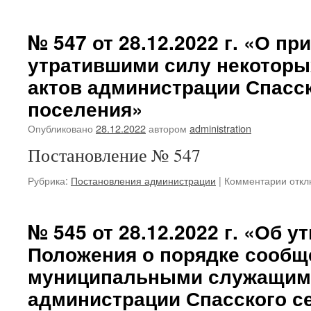
запи
№54
от
№ 547 от 28.12.2022 г. «О пр
28.12
утратившими силу некотор
г.
«О
актов администрации Спасск
пере
услуг
поселения»
вклю
Опубликовано
28.12.2022
автором
administration
в
реес
Постановление № 547
муни
услуг
к
Рубрика:
Постановления администрации
|
Комментарии
откл
Спас
запи
сельс
№
посе
547
№ 545 от 28.12.2022 г. «Об 
от
Положения о порядке сообщ
28.12
г.
муниципальными служащим
«О
приз
администрации Спасского с
утра