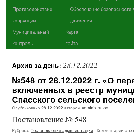
Противодействие
Обеспечение безопасности 
коррупции
движения
Муниципальный
Карта
контроль
сайта
28.12.2022
Архив за день:
№548 от 28.12.2022 г. «О пер
включенных в реестр муниц
Спасского сельского поселе
Опубликовано
28.12.2022
автором
administration
Постановление № 548
к
Рубрика:
Постановления администрации
|
Комментарии
откл